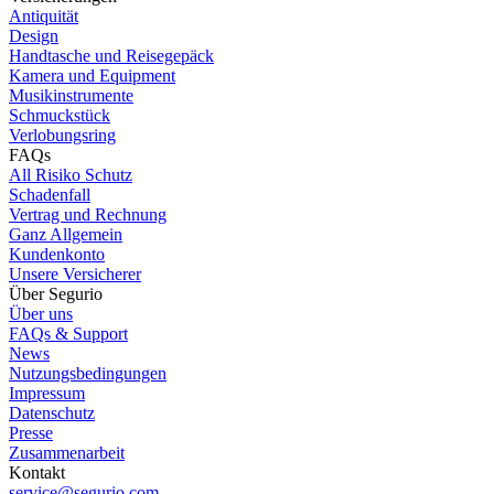
Antiquität
Design
Handtasche und Reisegepäck
Kamera und Equipment
Musikinstrumente
Schmuckstück
Verlobungsring
FAQs
All Risiko Schutz
Schadenfall
Vertrag und Rechnung
Ganz Allgemein
Kundenkonto
Unsere Versicherer
Über Segurio
Über uns
FAQs & Support
News
Nutzungsbedingungen
Impressum
Datenschutz
Presse
Zusammenarbeit
Kontakt
service@segurio.com