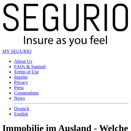
MY SEGURIO
About Us
FAQs & Support
Terms of Use
Imprint
Privacy
Press
Cooperations
News
Deutsch
English
Immobilie im Ausland - Welche