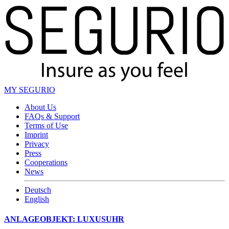
MY SEGURIO
About Us
FAQs & Support
Terms of Use
Imprint
Privacy
Press
Cooperations
News
Deutsch
English
ANLAGEOBJEKT: LUXUSUHR