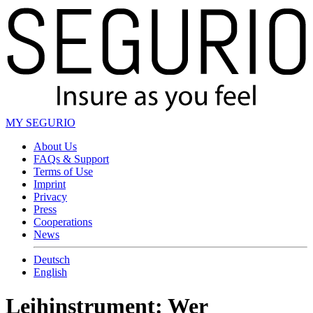
MY SEGURIO
About Us
FAQs & Support
Terms of Use
Imprint
Privacy
Press
Cooperations
News
Deutsch
English
Leihinstrument: Wer