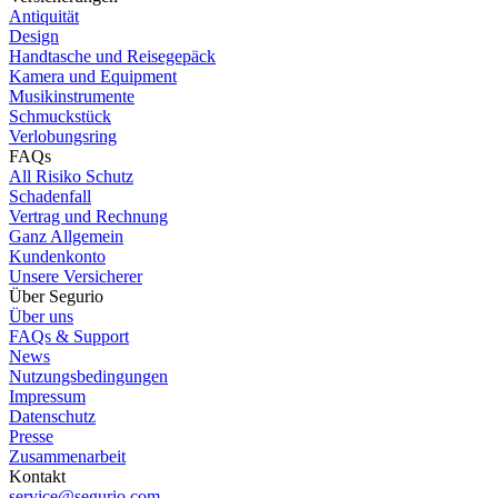
Antiquität
Design
Handtasche und Reisegepäck
Kamera und Equipment
Musikinstrumente
Schmuckstück
Verlobungsring
FAQs
All Risiko Schutz
Schadenfall
Vertrag und Rechnung
Ganz Allgemein
Kundenkonto
Unsere Versicherer
Über Segurio
Über uns
FAQs & Support
News
Nutzungsbedingungen
Impressum
Datenschutz
Presse
Zusammenarbeit
Kontakt
service@segurio.com