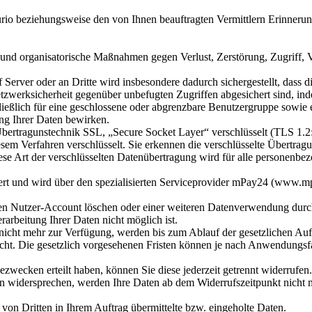
rio beziehungsweise den von Ihnen beauftragten Vermittlern Erinnerun
 und organisatorische Maßnahmen gegen Verlust, Zerstörung, Zugriff, 
 Server oder an Dritte wird insbesondere dadurch sichergestellt, dass 
etzwerksicherheit gegenüber unbefugten Zugriffen abgesichert sind, in
ßlich für eine geschlossene oder abgrenzbare Benutzergruppe sowie ei
ng Ihrer Daten bewirken.
 Übertragunstechnik SSL, „Secure Socket Layer“ verschlüsselt (TLS 1.2
sem Verfahren verschlüsselt. Sie erkennen die verschlüsselte Übertrag
ese Art der verschlüsselten Datenübertragung wird für alle personenb
hert und wird über den spezialisierten Serviceprovider mPay24 (www.
en Nutzer-Account löschen oder einer weiteren Datenverwendung durch 
rarbeitung Ihrer Daten nicht möglich ist.
nicht mehr zur Verfügung, werden bis zum Ablauf der gesetzlichen Au
cht. Die gesetzlich vorgesehenen Fristen können je nach Anwendungsfal
ezwecken erteilt haben, können Sie diese jederzeit getrennt widerrufen.
n widersprechen, werden Ihre Daten ab dem Widerrufszeitpunkt nich
 von Dritten in Ihrem Auftrag übermittelte bzw. eingeholte Daten.