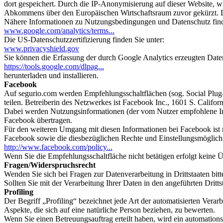
dort gespeichert. Durch die IP-Anonymisierung auf dieser Website, w
Abkommens über den Europäischen Wirtschaftsraum zuvor gekürzt. D
Nähere Informationen zu Nutzungsbedingungen und Datenschutz find
www.google.com/analytics/terms...
Die US-Datenschutzzertifizierung finden Sie unter:
www.privacyshield.gov
Sie können die Erfassung der durch Google Analytics erzeugten Daten
https://tools.google.com/dlpag...
herunterladen und installieren.
Facebook
Auf segurio.com werden Empfehlungsschaltflächen (sog. Social Plug-
teilen. Betreiberin des Netzwerkes ist Facebook Inc., 1601 S. Calif
Dabei werden Nutzungsinformationen (der vom Nutzer empfohlene Inhal
Facebook übertragen.
Für den weiteren Umgang mit diesen Informationen bei Facebook ist
Facebook sowie die diesbezüglichen Rechte und Einstellungsmöglichk
http://www.facebook.com/policy...
Wenn Sie die Empfehlungsschaltfläche nicht betätigen erfolgt keine
Fragen/Widerspruchsrecht
Wenden Sie sich bei Fragen zur Datenverarbeitung in Drittstaaten bit
Sollten Sie mit der Verarbeitung Ihrer Daten in den angeführten Drit
Profiling
Der Begriff „Profiling“ bezeichnet jede Art der automatisierten Ver
Aspekte, die sich auf eine natürliche Person beziehen, zu bewerten.
Wenn Sie einen Betreuungsauftrag erteilt haben, wird ein automations