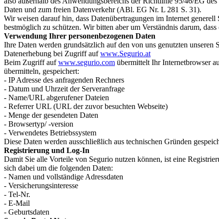
also außerhalb des Anwendungsbereichs der Richtlinie 95/46/EG des
Daten und zum freien Datenverkehr (ABl. EG Nr. L 281 S. 31).
Wir weisen darauf hin, dass Datenübertragungen im Internet generell 
bestmöglich zu schützen. Wir bitten aber um Verständnis darum, dass e
Verwendung Ihrer personenbezogenen Daten
Ihre Daten werden grundsätzlich auf den von uns genutzten unseren 
Datenerhebung bei Zugriff auf
www.Segurio.at
Beim Zugriff auf
www.segurio.com
übermittelt Ihr Internetbrowser 
übermitteln, gespeichert:
- IP Adresse des anfragenden Rechners
- Datum und Uhrzeit der Serveranfrage
- Name/URL abgerufener Dateien
- Referrer URL (URL der zuvor besuchten Webseite)
- Menge der gesendeten Daten
- Browsertyp/ -version
- Verwendetes Betriebssystem
Diese Daten werden ausschließlich aus technischen Gründen gespeich
Registrierung und Log-In
Damit Sie alle Vorteile von Segurio nutzen können, ist eine Registri
sich dabei um die folgenden Daten:
- Namen und vollständige Adressdaten
- Versicherungsinteresse
- Tel-Nr.
- E-Mail
- Geburtsdaten