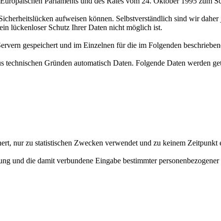
 Europäischen Parlaments und des Rates vom 24. Oktober 1995 zum Sch
Sicherheitslücken aufweisen können. Selbstverständlich sind wir daher 
in lückenloser Schutz Ihrer Daten nicht möglich ist.
Servern gespeichert und im Einzelnen für die im Folgenden beschriebe
aus technischen Gründen automatisch Daten. Folgende Daten werden ge
ert, nur zu statistischen Zwecken verwendet und zu keinem Zeitpunkt 
erung und die damit verbundene Eingabe bestimmter personenbezogener D