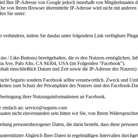
ird Ihre IP-Adresse von Google jedoch innerhalb von Mitgliedstaaten 
ie von Ihrem Browser übermittelte IP-Adresse wird nicht mit andere
en Sie unter:
 verhindern, indem Sie dasdas unter folgendem Link verfügbare Plugin 
ins / Like-Buttons) bereitgehalten, die es den Nutzern ermöglichen, I
ornia Ave, Palo Alto, CA 94304, USA (im Folgenden “Facebook”).
t einschließlich Datum und Zeit sowie die IP-Adresse des Nutzers) ei
 nicht Segurio sondern Facebook selbst verantwortlich. Zweck und Um
eiten zum Schutz der Privatsphäre des Nutzers sind den Facebook-Dat
 Übertragung ihrer Nutzungsinformationen an Facebook.
te einfach an: service@segurio.com
tstaaten nicht einverstanden sein bitten wir Sie, von Ihrem Widerspruch
arbeitung personenbezogener Daten, die darin besteht, dass diese per
unterstützter Abgleich Ihrer Daten in regelmäßigen Intervallen durchg