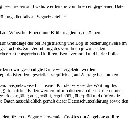
ag beschrieben sind wahr, werden die von Ihnen eingegebenen Daten
ung allenfalls an Segurio erteilter
 auf Wünsche, Fragen und Kritik reagieren zu können.
gt auf Grundlage der bei Registrierung und Log-In beziehungsweise im
ungsangebots. Zur Vermittlung des von Ihnen gewünschten
erer ist entsprechend in Ihrem Benutzerportal und in der Police
den sowie geschädigte Dritte weitergeleitet werden.
urio ist zudem gesetzlich verpflichtet, auf Anfrage bestimmten
sen, beispielsweise für unseren Kundenservice, die Wartung des
rung). In solchen Fällen werden Informationen an diese Unternehmen
urio sorgfältig ausgewählt, regelmäßig überprüft und dürfen die
re Daten ausschließlich gemäß dieser Datenschutzerklärung sowie den
 identifizieren. Segurio verwendet Cookies um Angebote an Ihre