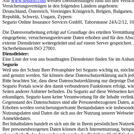
Auf
www.segurio.com
werden Dienstleistungen rund um den Versicher
Versicherungsverträgen in den folgenden Ländern angeboten:
Deutschland, Österreich, Vereinigtes Königreich, Belgien, Bulgarien
Republik, Schweiz, Ungarn, Zypern:
Segurio Online Insurance Services GmbH, Taborstrasse 24A/2/12, 10
Die Datenverarbeitung erfolgt auf Grundlage des erteilten Vermittlu
eingegebene, versicherungsrelevante Daten erhoben und für den Abs
externe Dienstleister weitergeleitet und auf einem Server gespeichert
Sicherheitsnorm ISO 27001.
Dienstleister:
Eine Liste der von uns beauftragten Dienstleister finden Sie im Anha
Segurio
Weil uns der Schutz Ihrer Privatsphäre bei Segurio wichtig ist, möc
und genutzt werden. Sie können diese Datenschutzerklärung auch jed
Bitte beachten Sie, dass diese Datenschutzerklärung nur diejenige 
Segurio Portals sowie den damit verbundenen Funktionen erfolgt, wi
Seiten anderer Anbieter befinden. Da Segurio auf diese Webseiten ke
erkundigen. Segurio kann keine Verantwortung für die Inhalte verlin
Gegenstand des Datenschutzes sind alle Personenbezogenen Daten, au
Erhoben werden versicherungsrelvante Bestandsdaten wie insbesonde
Nutzungsdaten sind Daten die sich aus der Nutzung unserer Webseit
Anmeldedaten.
Bei Inhaltsdaten handelt es sich um die in Ihrem persönlichen Nutze
Ihre personenbezogenen Daten können durch Internetnutzung, beispie