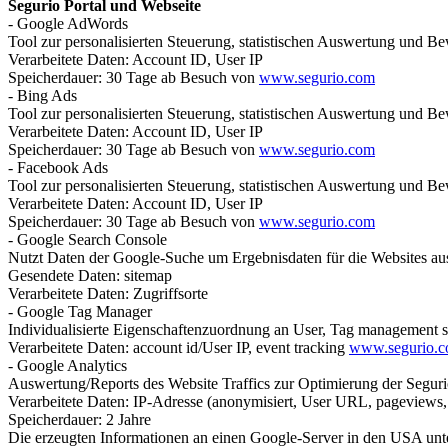
Segurio Portal und Webseite
- Google AdWords
Tool zur personalisierten Steuerung, statistischen Auswertung und 
Verarbeitete Daten: Account ID, User IP
Speicherdauer: 30 Tage ab Besuch von
www.segurio.com
- Bing Ads
Tool zur personalisierten Steuerung, statistischen Auswertung und 
Verarbeitete Daten: Account ID, User IP
Speicherdauer: 30 Tage ab Besuch von
www.segurio.com
- Facebook Ads
Tool zur personalisierten Steuerung, statistischen Auswertung und 
Verarbeitete Daten: Account ID, User IP
Speicherdauer: 30 Tage ab Besuch von
www.segurio.com
- Google Search Console
Nutzt Daten der Google-Suche um Ergebnisdaten für die Websites au
Gesendete Daten: sitemap
Verarbeitete Daten: Zugriffsorte
- Google Tag Manager
Individualisierte Eigenschaftenzuordnung an User, Tag management sys
Verarbeitete Daten: account id/User IP, event tracking
www.segurio.
- Google Analytics
Auswertung/Reports des Website Traffics zur Optimierung der Segu
Verarbeitete Daten: IP-Adresse (anonymisiert, User URL, pageviews, tr
Speicherdauer: 2 Jahre
Die erzeugten Informationen an einen Google-Server in den USA un