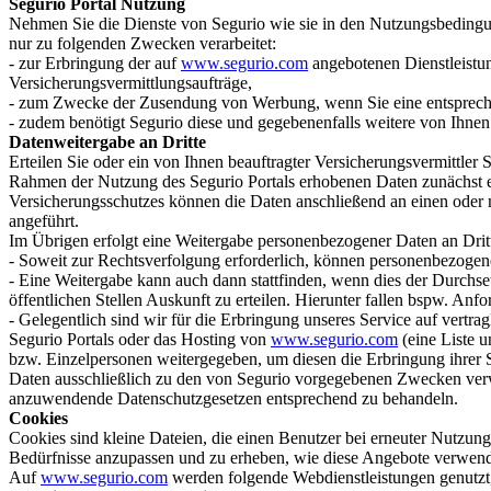
Segurio Portal Nutzung
Nehmen Sie die Dienste von Segurio wie sie in den Nutzungsbedingun
nur zu folgenden Zwecken verarbeitet:
- zur Erbringung der auf
www.segurio.com
angebotenen Dienstleistun
Versicherungsvermittlungsaufträge,
- zum Zwecke der Zusendung von Werbung, wenn Sie eine entspreche
- zudem benötigt Segurio diese und gegebenenfalls weitere von Ihn
Datenweitergabe an Dritte
Erteilen Sie oder ein von Ihnen beauftragter Versicherungsvermittler
Rahmen der Nutzung des Segurio Portals erhobenen Daten zunächst ei
Versicherungsschutzes können die Daten anschließend an einen oder m
angeführt.
Im Übrigen erfolgt eine Weitergabe personenbezogener Daten an Dritt
- Soweit zur Rechtsverfolgung erforderlich, können personenbezogene
- Eine Weitergabe kann auch dann stattfinden, wenn dies der Durchse
öffentlichen Stellen Auskunft zu erteilen. Hierunter fallen bspw. An
- Gelegentlich sind wir für die Erbringung unseres Service auf vert
Segurio Portals oder das Hosting von
www.segurio.com
(eine Liste u
bzw. Einzelpersonen weitergegeben, um diesen die Erbringung ihrer S
Daten ausschließlich zu den von Segurio vorgegebenen Zwecken verwe
anzuwendende Datenschutzgesetzen entsprechend zu behandeln.
Cookies
Cookies sind kleine Dateien, die einen Benutzer bei erneuter Nutzu
Bedürfnisse anzupassen und zu erheben, wie diese Angebote verwen
Auf
www.segurio.com
werden folgende Webdienstleistungen genutzt