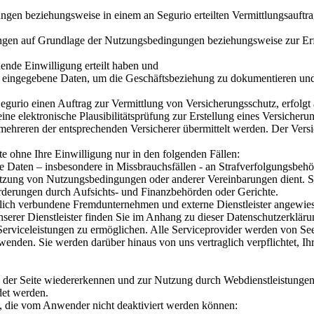
gen beziehungsweise in einem an Segurio erteilten Vermittlungsauftr
gen auf Grundlage der Nutzungsbedingungen beziehungsweise zur Erfüll
nde Einwilligung erteilt haben und
en eingegebene Daten, um die Geschäftsbeziehung zu dokumentieren und
 Segurio einen Auftrag zur Vermittlung von Versicherungsschutz, erfol
ne elektronische Plausibilitätsprüfung zur Erstellung eines Versicher
ehreren der entsprechenden Versicherer übermittelt werden. Der Versich
e ohne Ihre Einwilligung nur in den folgenden Fällen:
 Daten – insbesondere in Missbrauchsfällen - an Strafverfolgungsbehör
tzung von Nutzungsbedingungen oder anderer Vereinbarungen dient. Seg
forderungen durch Aufsichts- und Finanzbehörden oder Gerichte.
raglich verbundene Fremdunternehmen und externe Dienstleister angewie
nserer Dienstleister finden Sie im Anhang zu dieser Datenschutzerklä
erviceleistungen zu ermöglichen. Alle Serviceprovider werden von Seeg
nden. Sie werden darüber hinaus von uns vertraglich verpflichtet, Ih
ng der Seite wiedererkennen und zur Nutzung durch Webdienstleistungen
det werden.
, die vom Anwender nicht deaktiviert werden können: