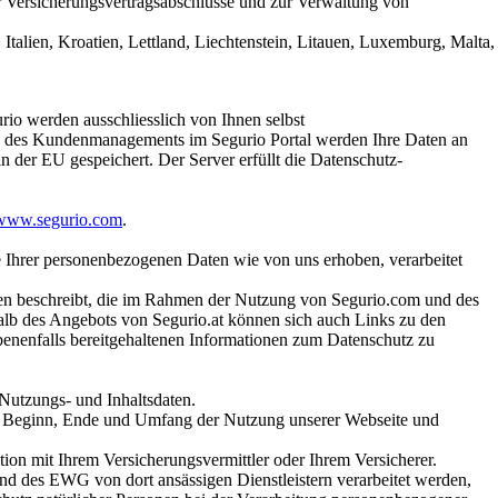
ür Versicherungsvertragsabschlüsse und zur Verwaltung von
nd, Italien, Kroatien, Lettland, Liechtenstein, Litauen, Luxemburg, M
rio werden ausschliesslich von Ihnen selbst
uge des Kundenmanagements im Segurio Portal werden Ihre Daten an
in der EU gespeichert. Der Server erfüllt die Datenschutz-
www.segurio.com
.
e Ihrer personenbezogenen Daten wie von uns erhoben, verarbeitet
aten beschreibt, die im Rahmen der Nutzung von Segurio.com und des
alb des Angebots von Segurio.at können sich auch Links zu den
benenfalls bereitgehaltenen Informationen zum Datenschutz zu
Nutzungs- und Inhaltsdaten.
er Beginn, Ende und Umfang der Nutzung unserer Webseite und
ion mit Ihrem Versicherungsvermittler oder Ihrem Versicherer.
d des EWG von dort ansässigen Dienstleistern verarbeitet werden,