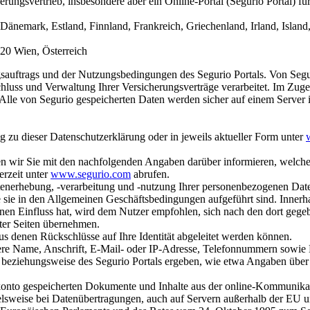
ungsvertrieb, insbesondere aber ein Online-Portal (Segurio Portal) f
, Dänemark, Estland, Finnland, Frankreich, Griechenland, Irland, Isla
20 Wien, Österreich
ngsauftrags und der Nutzungsbedingungen des Segurio Portals. Von Segu
chluss und Verwaltung Ihrer Versicherungsverträge verarbeitet. Im Z
. Alle von Segurio gespeicherten Daten werden sicher auf einem Server 
ng zu dieser Datenschutzerklärung oder in jeweils aktueller Form unter
hten wir Sie mit den nachfolgenden Angaben darüber informieren, welch
erzeit unter
www.segurio.com
abrufen.
Datenerhebung, -verarbeitung und -nutzung Ihrer personenbezogenen D
e sie in den Allgemeinen Geschäftsbedingungen aufgeführt sind. Innerh
inen Einfluss hat, wird dem Nutzer empfohlen, sich nach den dort gege
kter Seiten übernehmen.
s denen Rückschlüsse auf Ihre Identität abgeleitet werden können.
re Name, Anschrift, E-Mail- oder IP-Adresse, Telefonnummern sowie 
e beziehungsweise des Segurio Portals ergeben, wie etwa Angaben üb
rkonto gespeicherten Dokumente und Inhalte aus der online-Kommunikat
lsweise bei Datenübertragungen, auch auf Servern außerhalb der EU un