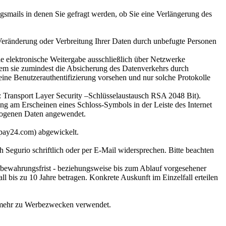
gsmails in denen Sie gefragt werden, ob Sie eine Verlängerung des
Veränderung oder Verbreitung Ihrer Daten durch unbefugte Personen
die elektronische Weitergabe ausschließlich über Netzwerke
dem sie zumindest die Absicherung des Datenverkehrs durch
ne Benutzerauthentifizierung vorsehen und nur solche Protokolle
: Transport Layer Security –Schlüsselaustausch RSA 2048 Bit).
ung am Erscheinen eines Schloss-Symbols in der Leiste des Internet
ezogenen Daten angewendet.
mpay24.com) abgewickelt.
Segurio schriftlich oder per E-Mail widersprechen. Bitte beachten
fbewahrungsfrist - beziehungsweise bis zum Ablauf vorgesehener
l bis zu 10 Jahre betragen. Konkrete Auskunft im Einzelfall erteilen
t mehr zu Werbezwecken verwendet.