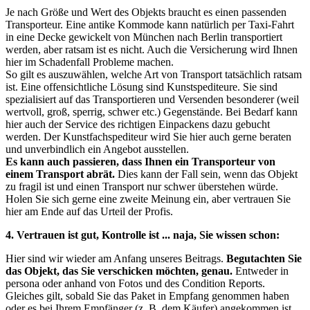
Je nach Größe und Wert des Objekts braucht es einen passenden
Transporteur. Eine antike Kommode kann natürlich per Taxi-Fahrt
in eine Decke gewickelt von München nach Berlin transportiert
werden, aber ratsam ist es nicht. Auch die Versicherung wird Ihnen
hier im Schadenfall Probleme machen.
So gilt es auszuwählen, welche Art von Transport tatsächlich ratsam
ist. Eine offensichtliche Lösung sind Kunstspediteure. Sie sind
spezialisiert auf das Transportieren und Versenden besonderer (weil
wertvoll, groß, sperrig, schwer etc.) Gegenstände. Bei Bedarf kann
hier auch der Service des richtigen Einpackens dazu gebucht
werden. Der Kunstfachspediteur wird Sie hier auch gerne beraten
und unverbindlich ein Angebot ausstellen.
Es kann auch passieren, dass Ihnen ein Transporteur von
einem Transport abrät.
Dies kann der Fall sein, wenn das Objekt
zu fragil ist und einen Transport nur schwer überstehen würde.
Holen Sie sich gerne eine zweite Meinung ein, aber vertrauen Sie
hier am Ende auf das Urteil der Profis.
4. Vertrauen ist gut, Kontrolle ist ... naja, Sie wissen schon:
Hier sind wir wieder am Anfang unseres Beitrags.
Begutachten Sie
das Objekt, das Sie verschicken möchten, genau.
Entweder in
persona oder anhand von Fotos und des Condition Reports.
Gleiches gilt, sobald Sie das Paket in Empfang genommen haben
oder es bei Ihrem Empfänger (z. B. dem Käufer) angekommen ist.