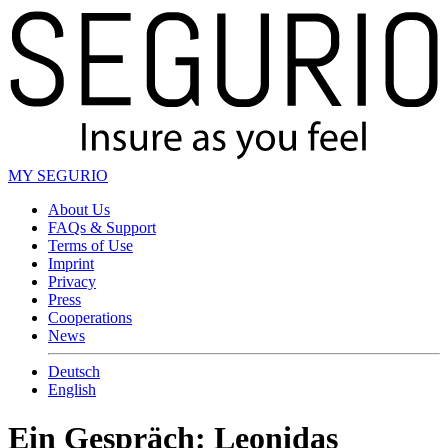
MY SEGURIO
About Us
FAQs & Support
Terms of Use
Imprint
Privacy
Press
Cooperations
News
Deutsch
English
Ein Gespräch: Leonidas