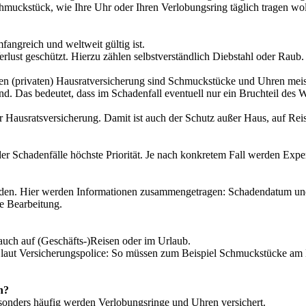
muckstück, wie Ihre Uhr oder Ihren Verlobungsring täglich tragen woll
fangreich und weltweit gültig ist.
lust geschützt. Hierzu zählen selbstverständlich Diebstahl oder Raub.
malen (privaten) Hausratversicherung sind Schmuckstücke und Uhren meis
d. Das bedeutet, dass im Schadenfall eventuell nur ein Bruchteil des We
Hausratsversicherung. Damit ist auch der Schutz außer Haus, auf Reise
der Schadenfälle höchste Priorität. Je nach konkretem Fall werden Ex
erden. Hier werden Informationen zusammengetragen: Schadendatum un
ie Bearbeitung.
 auch auf (Geschäfts-)Reisen oder im Urlaub.
z laut Versicherungspolice: So müssen zum Beispiel Schmuckstücke a
n?
sonders häufig werden Verlobungsringe und Uhren versichert.