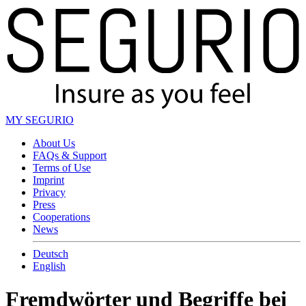
MY SEGURIO
About Us
FAQs & Support
Terms of Use
Imprint
Privacy
Press
Cooperations
News
Deutsch
English
Fremdwörter und Begriffe bei