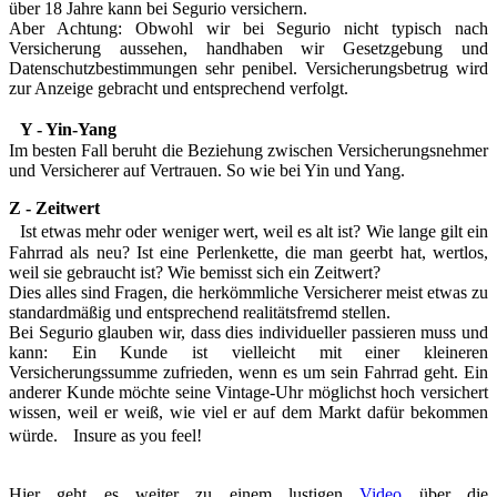
über 18 Jahre kann bei Segurio versichern.
Aber Achtung: Obwohl wir bei Segurio nicht typisch nach
Versicherung aussehen, handhaben wir Gesetzgebung und
Datenschutzbestimmungen sehr penibel. Versicherungsbetrug wird
zur Anzeige gebracht und entsprechend verfolgt.
Y - Yin-Yang
Im besten Fall beruht die Beziehung zwischen Versicherungsnehmer
und Versicherer auf Vertrauen. So wie bei Yin und Yang.
Z - Zeitwert
Ist etwas mehr oder weniger wert, weil es alt ist? Wie lange gilt ein
Fahrrad als neu? Ist eine Perlenkette, die man geerbt hat, wertlos,
weil sie gebraucht ist? Wie bemisst sich ein Zeitwert?
Dies alles sind Fragen, die herkömmliche Versicherer meist etwas zu
standardmäßig und entsprechend realitätsfremd stellen.
Bei Segurio glauben wir, dass dies individueller passieren muss und
kann: Ein Kunde ist vielleicht mit einer kleineren
Versicherungssumme zufrieden, wenn es um sein Fahrrad geht. Ein
anderer Kunde möchte seine Vintage-Uhr möglichst hoch versichert
wissen, weil er weiß, wie viel er auf dem Markt dafür bekommen
würde. Insure as you feel!
Hier geht es weiter zu einem lustigen
Video
über die