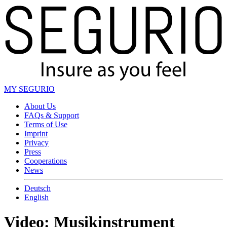
MY SEGURIO
About Us
FAQs & Support
Terms of Use
Imprint
Privacy
Press
Cooperations
News
Deutsch
English
Video: Musikinstrument