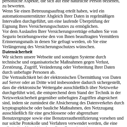
persönliche Aspekte, die sich auf eine natürliche Person beziehen,
zu bewerten.
Wenn Sie einen Betreuungsauftrag erteilt haben, wird ein
automationsunterstützter Abgleich Ihrer Daten in regelmäßigen
Intervallen durchgeführt, um eine laufende Überprüfung der
Eignung Ihres Versicherungsschutzes zu ermöglichen.
Vor dem Auslaufen Ihrer Versicherungsverträge erhalten Sie von
Segurio beziehungsweise den von Ihnen beauftragten Vermittlern
Erinnerungsmails in denen Sie gefragt werden, ob Sie eine
Verlängerung des Versicherungsschutzes wünschen.
Datensicherheit
Wir sichern unsere Webseite und sonstigen Systeme durch
technische und organisatorische Maßnahmen gegen Verlust,
Zerstörung, Zugriff, Veränderung oder Verbreitung Ihrer Daten
durch unbefugte Personen ab.
Die Vertraulichkeit bei der elektronischen Übermittlung von Daten
auf Server oder an Dritte wird insbesondere dadurch sichergestellt,
dass die elektronische Weitergabe ausschließlich über Netzwerke
durchgeführt wird, die entsprechend dem Stand der Technik in der
Netzwerksicherheit gegenüber unbefugten Zugriffen abgesichert
sind, indem sie zumindest die Absicherung des Datenverkehrs durch
kryptographische oder bauliche Maßnahmen, den Netzzugang
ausschließlich für eine geschlossene oder abgrenzbare
Benutzergruppe sowie eine Benutzerauthentifizierung vorsehen und
nur solche Protokolle und Verfahren verwendet werden, die eine