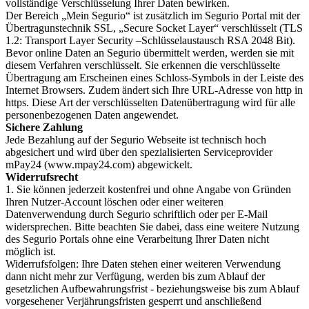
vollständige Verschlüsselung Ihrer Daten bewirken.
Der Bereich „Mein Segurio“ ist zusätzlich im Segurio Portal mit der
Übertragunstechnik SSL, „Secure Socket Layer“ verschlüsselt (TLS
1.2: Transport Layer Security –Schlüsselaustausch RSA 2048 Bit).
Bevor online Daten an Segurio übermittelt werden, werden sie mit
diesem Verfahren verschlüsselt. Sie erkennen die verschlüsselte
Übertragung am Erscheinen eines Schloss-Symbols in der Leiste des
Internet Browsers. Zudem ändert sich Ihre URL-Adresse von http in
https. Diese Art der verschlüsselten Datenübertragung wird für alle
personenbezogenen Daten angewendet.
Sichere Zahlung
Jede Bezahlung auf der Segurio Webseite ist technisch hoch
abgesichert und wird über den spezialisierten Serviceprovider
mPay24 (www.mpay24.com) abgewickelt.
Widerrufsrecht
1. Sie können jederzeit kostenfrei und ohne Angabe von Gründen
Ihren Nutzer-Account löschen oder einer weiteren
Datenverwendung durch Segurio schriftlich oder per E-Mail
widersprechen. Bitte beachten Sie dabei, dass eine weitere Nutzung
des Segurio Portals ohne eine Verarbeitung Ihrer Daten nicht
möglich ist.
Widerrufsfolgen: Ihre Daten stehen einer weiteren Verwendung
dann nicht mehr zur Verfügung, werden bis zum Ablauf der
gesetzlichen Aufbewahrungsfrist - beziehungsweise bis zum Ablauf
vorgesehener Verjährungsfristen gesperrt und anschließend