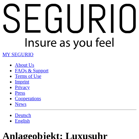
MY SEGURIO
About Us
FAQs & Support
Terms of Use
Imprint
Privacy
Press
Cooperations
News
Deutsch
English
Anlageobjekt: Luxusuhr