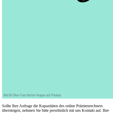
Sollte Ihre Anfrage die Kapazitäten des online Prämienrechners
übersteigen, nehmen Sie bitte persöhnlich mit uns Kontakt auf. Ihre