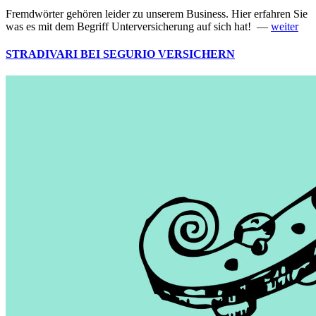
Fremdwörter gehören leider zu unserem Business. Hier erfahren Sie
was es mit dem Begriff Unterversicherung auf sich hat! —
weiter
STRADIVARI BEI SEGURIO VERSICHERN