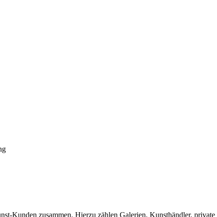
ng
 Kunst-Kunden zusammen. Hierzu zählen Galerien, Kunsthändler, priva