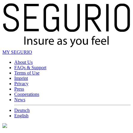
MY SEGURIO
About Us
FAQs & Support
Terms of Use
Imprint
Privacy
Press
Cooperations
News
Deutsch
English