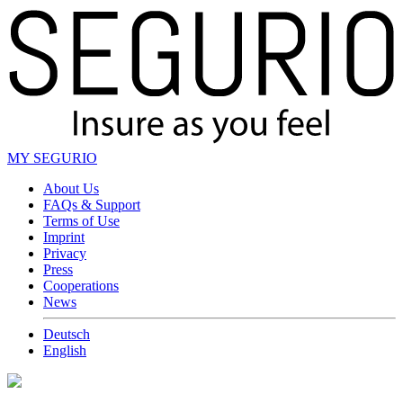
MY SEGURIO
About Us
FAQs & Support
Terms of Use
Imprint
Privacy
Press
Cooperations
News
Deutsch
English