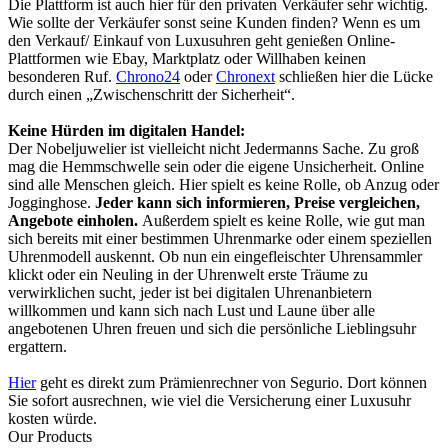
Die Plattform ist auch hier für den privaten Verkäufer sehr wichtig.
Wie sollte der Verkäufer sonst seine Kunden finden? Wenn es um
den Verkauf/ Einkauf von Luxusuhren geht genießen Online-
Plattformen wie Ebay, Marktplatz oder Willhaben keinen
besonderen Ruf.
Chrono24
oder
Chronext
schließen hier die Lücke
durch einen „Zwischenschritt der Sicherheit“.
Keine Hürden im digitalen Handel:
Der Nobeljuwelier ist vielleicht nicht Jedermanns Sache. Zu groß
mag die Hemmschwelle sein oder die eigene Unsicherheit. Online
sind alle Menschen gleich. Hier spielt es keine Rolle, ob Anzug oder
Jogginghose.
Jeder kann sich informieren, Preise vergleichen,
Angebote einholen.
Außerdem spielt es keine Rolle, wie gut man
sich bereits mit einer bestimmen Uhrenmarke oder einem speziellen
Uhrenmodell auskennt. Ob nun ein eingefleischter Uhrensammler
klickt oder ein Neuling in der Uhrenwelt erste Träume zu
verwirklichen sucht, jeder ist bei digitalen Uhrenanbietern
willkommen und kann sich nach Lust und Laune über alle
angebotenen Uhren freuen und sich die persönliche Lieblingsuhr
ergattern.
Hier
geht es direkt zum Prämienrechner von Segurio. Dort können
Sie sofort ausrechnen, wie viel die Versicherung einer Luxusuhr
kosten würde.
Our Products