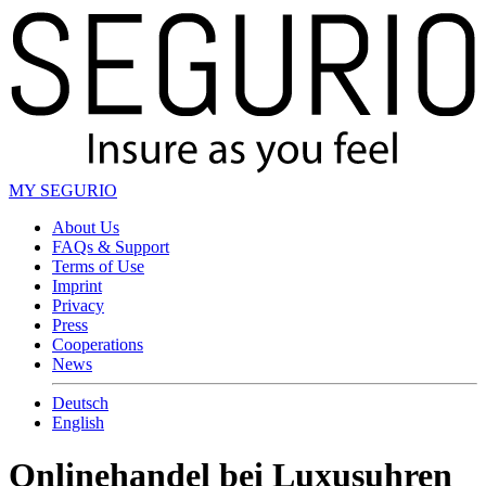
MY SEGURIO
About Us
FAQs & Support
Terms of Use
Imprint
Privacy
Press
Cooperations
News
Deutsch
English
Onlinehandel bei Luxusuhren